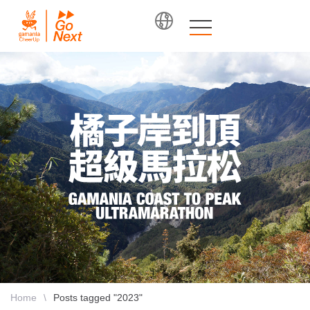
Home
\
Posts tagged "2023"