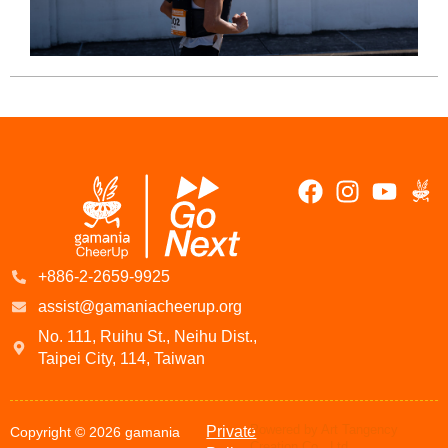
R
M
+886-2-2659-9925
assist@gamaniacheerup.org
No. 111, Ruihu St., Neihu Dist.,
Taipei City, 114, Taiwan
Powered by Art Tangency
Private
Copyright © 2026 gamania
Creation Co., Ltd.