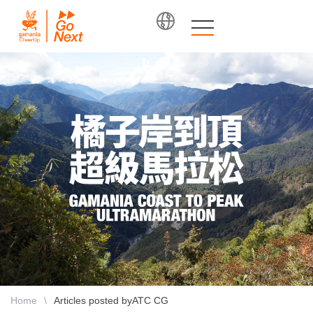
Home
\
Articles posted byATC CG