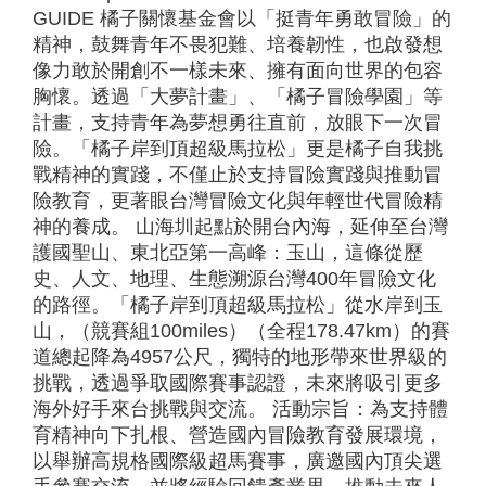
GUIDE 橘子關懷基金會以「挺青年勇敢冒險」的
精神，鼓舞青年不畏犯難、培養韌性，也啟發想
像力敢於開創不一樣未來、擁有面向世界的包容
胸懷。透過「大夢計畫」、「橘子冒險學園」等
計畫，支持青年為夢想勇往直前，放眼下一次冒
險。「橘子岸到頂超級馬拉松」更是橘子自我挑
戰精神的實踐，不僅止於支持冒險實踐與推動冒
險教育，更著眼台灣冒險文化與年輕世代冒險精
神的養成。 山海圳起點於開台內海，延伸至台灣
護國聖山、東北亞第一高峰：玉山，這條從歷
史、人文、地理、生態溯源台灣400年冒險文化
的路徑。「橘子岸到頂超級馬拉松」從水岸到玉
山，（競賽組100miles）（全程178.47km）的賽
道總起降為4957公尺，獨特的地形帶來世界級的
挑戰，透過爭取國際賽事認證，未來將吸引更多
海外好手來台挑戰與交流。 活動宗旨：為支持體
育精神向下扎根、營造國內冒險教育發展環境，
以舉辦高規格國際級超馬賽事，廣邀國內頂尖選