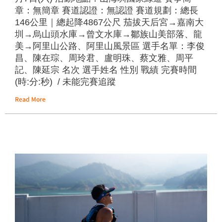
章：無簡章 賽道認證：無認證 賽道規劃：總長
146公里｜總起降4867公尺 茄拔天后宮→嘉南大
圳→烏山頭水庫→曾文水庫→鄒族山美部落、龍
美→阿里山公路、阿里山風景區 選手名單：李俊
昌、陳在琮、周玲君、盧明珠、蔡文雅、周平
記、陳延宗 名次 選手姓名 性別 戰績 完賽時間
(時:分:秒) / 未能完賽追蹤
Read More
2
0
P