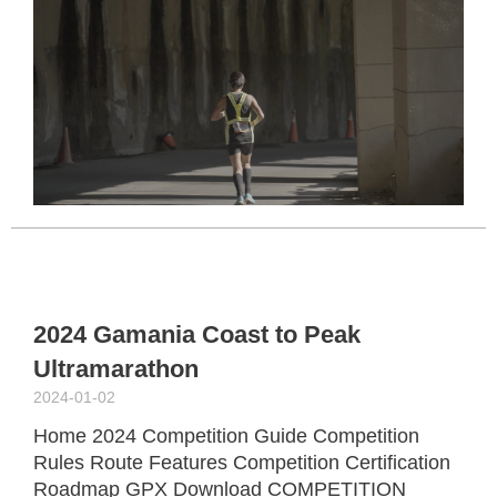
2
0
P
R
M
2024 Gamania Coast to Peak
Ultramarathon
2024-01-02
Home 2024 Competition Guide Competition
Rules Route Features Competition Certification
Roadmap GPX Download COMPETITION